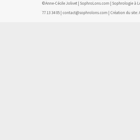
©Anne-Cécile Jolivet | SophroLons.com | Sophrologie à Lon
77 13 34 05 | contact@sophrolons.com | Création du site